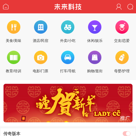
美食/美味
酒店/民宿
外卖/小吃
休闲/娱乐
交友/恋爱
教育/培训
电影/门票
打车/导航
购物/逛街
母婴/护理
传奇版本