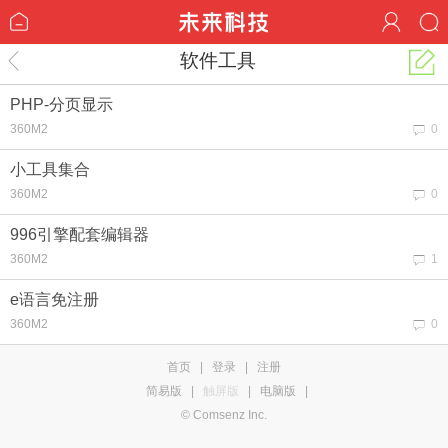
软件工具
PHP-分页显示
360M2
0
小工具集合
360M2
0
996引擎配套编辑器
360M2
1
e语言免注册
360M2
0
首页
|
登录
|
注册
简易版
|
触屏版
|
电脑版
|
© Comsenz Inc.