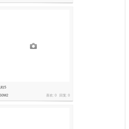
光柱5
60M2
喜欢: 0 回复:
0