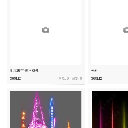
奇
地狱未空·誓不成佛
光柱
360M2
喜欢: 0 回复:
0
360M2
资