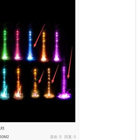
光柱
60M2
喜欢: 0 回复:
0