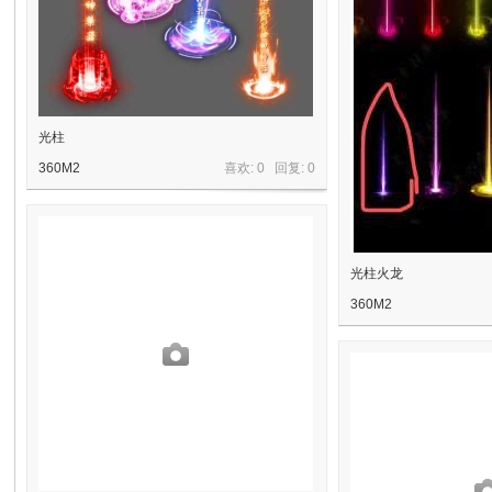
源
光柱
360M2
喜欢: 0 回复:
0
站
光柱火龙
360M2