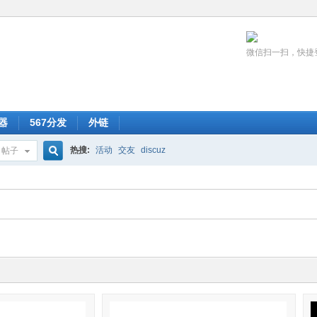
微信扫一扫，快捷
器
567分发
外链
热搜:
活动
交友
discuz
帖子
搜
索