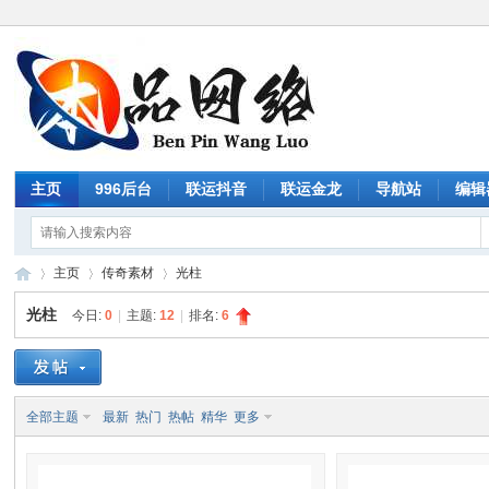
主页
996后台
联运抖音
联运金龙
导航站
编辑
主页
传奇素材
光柱
光柱
今日:
0
|
主题:
12
|
排名:
6
传
»
›
›
全部主题
最新
热门
热帖
精华
更多