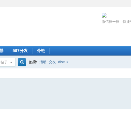
微信扫一扫，快捷
器
567分发
外链
热搜:
活动
交友
discuz
帖子
搜
索