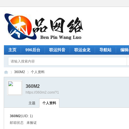
主页
996后台
联运抖音
联运金龙
导航站
编辑
360M2
个人资料
360M2
https://360m2.com/?1
传
›
›
主题
个人资料
360M2
(UID: 1)
邮箱状态
未验证