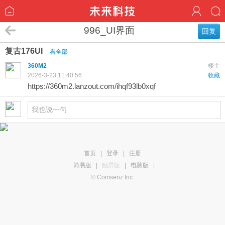
996_UI界面
回复
复古176UI
看全部
360M2
楼主
2026-3-23 11:40:56
收藏
https://360m2.lanzout.com/ihqf93lb0xqf
首页
|
登录
|
注册
简易版
|
触屏版
|
电脑版
|
© Comsenz Inc.