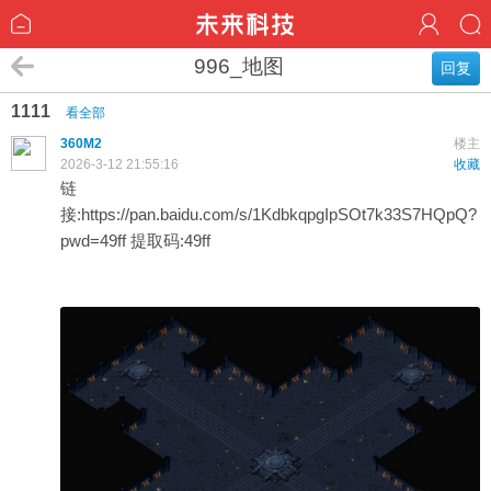
996_地图
回复
1111
看全部
360M2
楼主
2026-3-12 21:55:16
收藏
链
接:
https://pan.baidu.com/s/1KdbkqpgIpSOt7k33S7HQpQ?
pwd=49ff
提取码:49ff