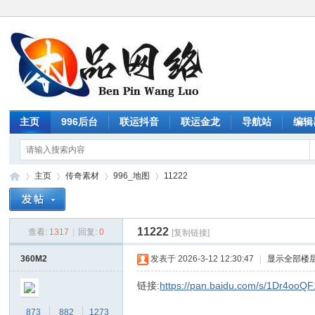
主页
996后台
联运抖音
联运金龙
导航站
编辑
主页
传奇素材
996_地图
11222
11222
查看:
1317
|
回复:
0
[复制链接]
传
»
›
›
›
360M2
发表于 2026-3-12 12:30:47
|
显示全部楼
链接:
https://pan.baidu.com/s/1Dr4o
873
882
1273