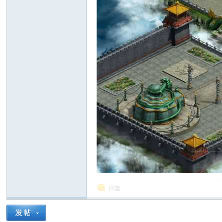
源
站
回复