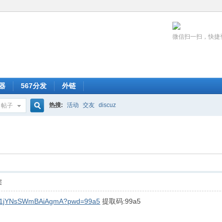
微信扫一扫，快捷
器
567分发
外链
热搜:
活动
交友
discuz
帖子
搜
索
层
oQF1jYNsSWmBAiAgmA?pwd=99a5
提取码:99a5