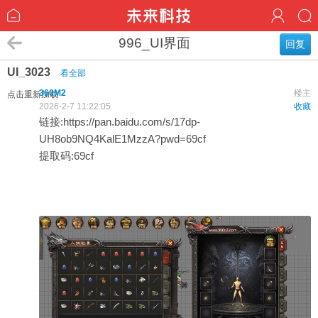
996_UI界面
回复
UI_3023
看全部
360M2
楼主
点击重新加载
2026-2-7 11:22:05
收藏
链接:
https://pan.baidu.com/s/17dp-
UH8ob9NQ4KalE1MzzA?pwd=69cf
提取码:69cf