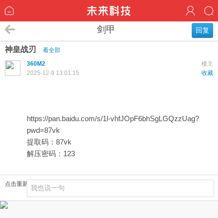
剑甲
回复
神皇战刃
看全部
360M2
楼主
2025-12-9 13:01:15
收藏
https://pan.baidu.com/s/1l-vhfJOpF6bhSgLGQzzUag?
pwd=87vk
87vk
提取码：
123
解压密码：
点击重新加载