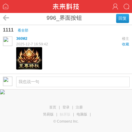
996_界面按钮
回复
1111
看全部
360M2
楼主
2025-12-7 16:59:42
收藏
首页
|
登录
|
注册
简易版
|
触屏版
|
电脑版
|
© Comsenz Inc.