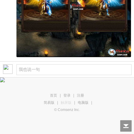
首页
|
登录
|
注册
简易版
|
触屏版
|
电脑版
|
© Comsenz Inc.