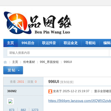
主页
996后台
联运抖音
联运金龙
导航站
编辑
主页
传奇素材
996_界面按钮
996UI
996UI
查看:
2831
|
回复:
0
[复制链接]
传
»
›
›
›
360M2
发表于 2025-12-2 15:19:37
|
显示全部楼
https://944gm.lanzouq.com/iXQWV2zjvb
873
882
1273