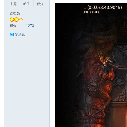
主题
帖子
积分
管理员
奇
积分
1273
发消息
资