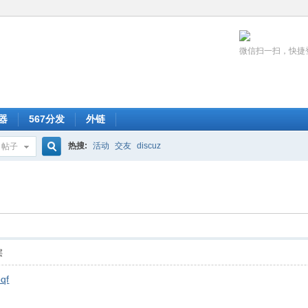
微信扫一扫，快捷
器
567分发
外链
热搜:
活动
交友
discuz
帖子
搜
索
层
qf