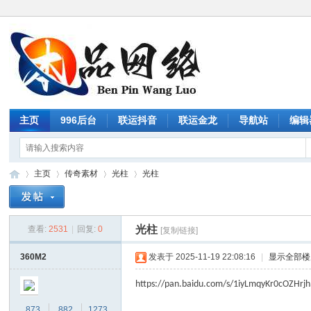
主页
996后台
联运抖音
联运金龙
导航站
编辑
主页
传奇素材
光柱
光柱
光柱
查看:
2531
|
回复:
0
[复制链接]
传
»
›
›
›
360M2
发表于 2025-11-19 22:08:16
|
显示全部楼
https://pan.baidu.com/s/1iyLmqyKr0cOZHr
873
882
1273