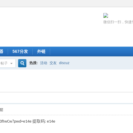
微信扫一扫，快捷
器
567分发
外链
热搜:
活动
交友
discuz
帖子
搜
索
层
提取码
jh3fIwCw?pwd=e14e
: e14e