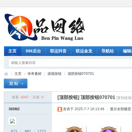
主页
996后台
联运抖音
联运金龙
导航站
编辑
主页
传奇素材
游戏按钮
顶部按钮070701
[顶部按钮]
顶部按钮070701
查看:
4047
|
回复:
0
[复制链接
传
»
›
›
›
360M2
发表于 2025-7-7 16:13:46
|
显示全部楼层
873
882
1273