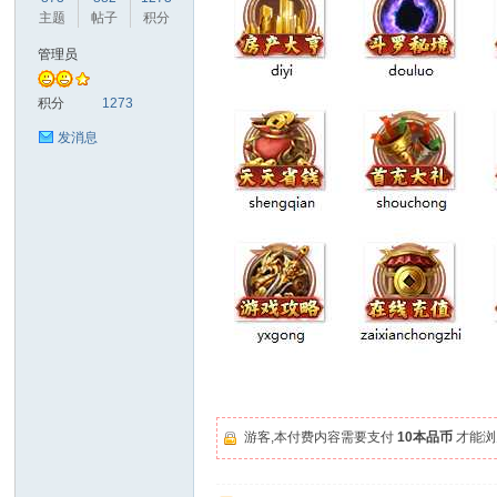
主题
帖子
积分
管理员
奇
积分
1273
发消息
资
游客,本付费内容需要支付
10本品币
才能浏