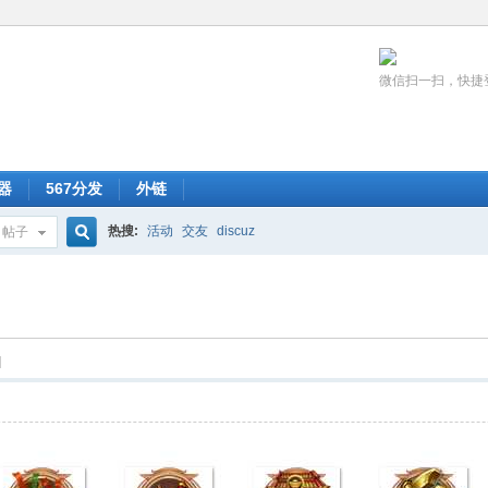
微信扫一扫，快捷
器
567分发
外链
热搜:
活动
交友
discuz
帖子
搜
索
]