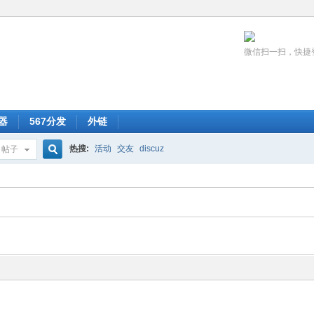
微信扫一扫，快捷
器
567分发
外链
热搜:
活动
交友
discuz
帖子
搜
索