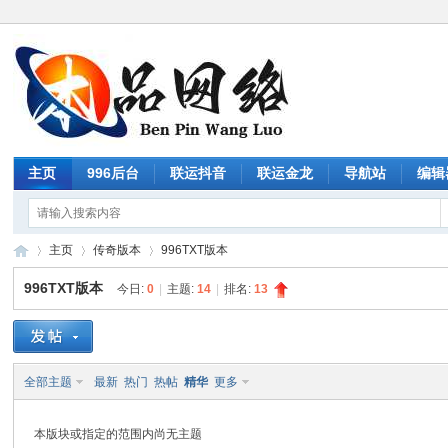
主页
996后台
联运抖音
联运金龙
导航站
编辑
主页
传奇版本
996TXT版本
996TXT版本
今日:
0
|
主题:
14
|
排名:
13
传
»
›
›
全部主题
最新
热门
热帖
精华
更多
本版块或指定的范围内尚无主题