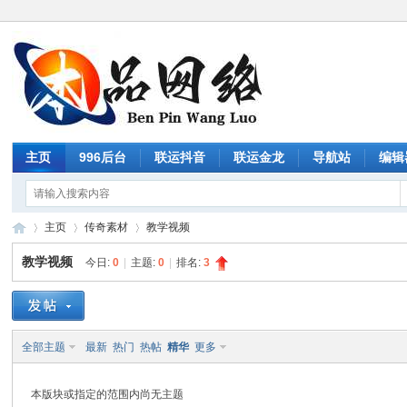
主页
996后台
联运抖音
联运金龙
导航站
编辑
主页
传奇素材
教学视频
教学视频
今日:
0
|
主题:
0
|
排名:
3
传
»
›
›
全部主题
最新
热门
热帖
精华
更多
本版块或指定的范围内尚无主题