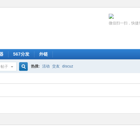
微信扫一扫，快捷
器
567分发
外链
热搜:
活动
交友
discuz
帖子
搜
索