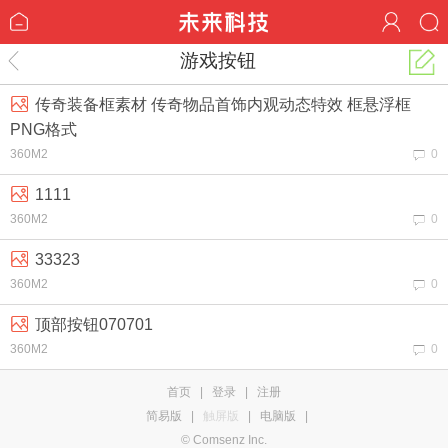
游戏按钮
传奇装备框素材 传奇物品首饰内观动态特效 框悬浮框
PNG格式
360M2
0
1111
360M2
0
33323
360M2
0
顶部按钮070701
360M2
0
首页
|
登录
|
注册
简易版
|
触屏版
|
电脑版
|
© Comsenz Inc.