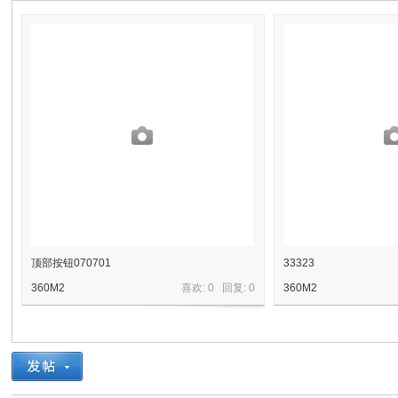
奇
资
顶部按钮070701
33323
360M2
喜欢: 0 回复:
0
360M2