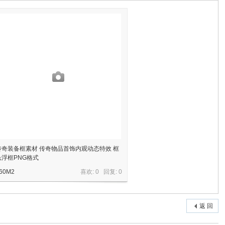
传奇装备框素材 传奇物品首饰内观动态特效 框
悬浮框PNG格式
60M2
喜欢: 0 回复:
0
返 回