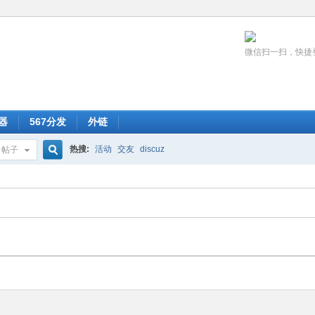
微信扫一扫，快捷
器
567分发
外链
热搜:
活动
交友
discuz
帖子
搜
索