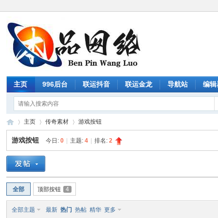
主页
996后台
联运抖音
联运金龙
导航站
编辑
主页
传奇素材
游戏按钮
游戏按钮
今日:
0
|
主题:
4
|
排名:
2
传
»
›
›
全部
顶部按钮
4
全部主题
最新
热门
热帖
精华
更多