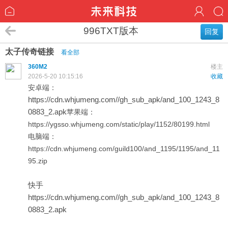
996TXT版本
回复
太子传奇链接
看全部
360M2
楼主
2026-5-20 10:15:16
收藏
安卓端：
https://cdn.whjumeng.com//gh_sub_apk/and_100_1243_8
0883_2.apk
苹果端：
https://ygsso.whjumeng.com/static/play/1152/80199.html
电脑端：
https://cdn.whjumeng.com/guild100/and_1195/1195/and_11
95.zip
快手
https://cdn.whjumeng.com//gh_sub_apk/and_100_1243_8
0883_2.apk