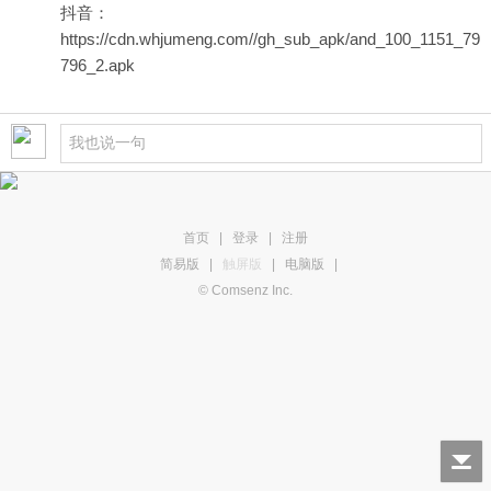
抖音：
https://cdn.whjumeng.com//gh_sub_apk/and_100_1151_79
796_2.apk
首页
|
登录
|
注册
简易版
|
触屏版
|
电脑版
|
© Comsenz Inc.