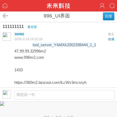
996_UI界面
回复
111111111
看全部
360M2
楼主
2026-3-29 16:52:26
收藏
tool_server_Y4AfXk2002398444_1_1
47.99.99.32996m2
www.996m2.com
1433
https://360m2.lanzout.com/iLcWv3mcsryh