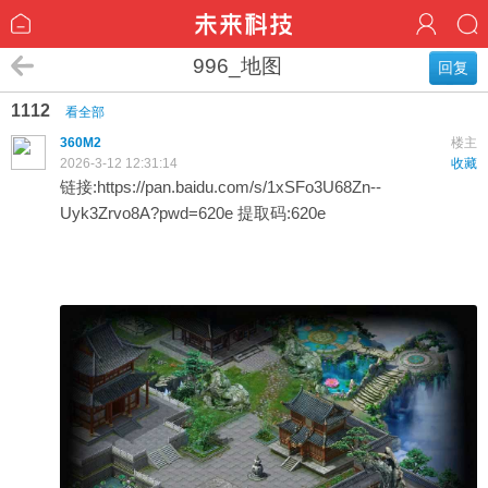
996_地图
回复
1112
看全部
360M2
楼主
2026-3-12 12:31:14
收藏
链接:
https://pan.baidu.com/s/1xSFo3U68Zn--
Uyk3Zrvo8A?pwd=620e
提取码:620e