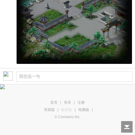
首页
|
登录
|
注册
简易版
|
触屏版
|
电脑版
|
© Comsenz Inc.