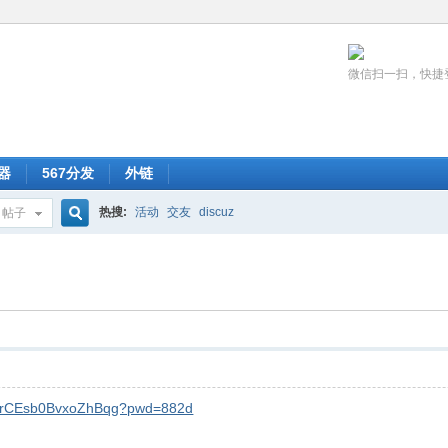
微信扫一扫，快捷
器
567分发
外链
热搜:
活动
交友
discuz
帖子
搜
索
X8brCEsb0BvxoZhBqg?pwd=882d