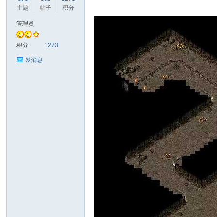
主题
帖子
积分
管理员
奇
积分
1273
发消息
资