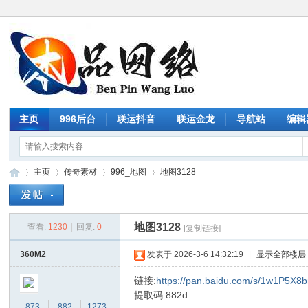
主页
996后台
联运抖音
联运金龙
导航站
编辑
主页
传奇素材
996_地图
地图3128
地图3128
查看:
1230
|
回复:
0
[复制链接]
传
»
›
›
›
360M2
发表于 2026-3-6 14:32:19
|
显示全部楼层
链接:
https://pan.baidu.com/s/1w1P5
提取码:882d
873
882
1273