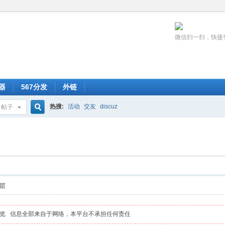
微信扫一扫，快捷
器
567分发
外链
热搜:
活动
交友
discuz
帖子
搜
索
层
览 信息全部来自于网络，本平台不承担任何责任