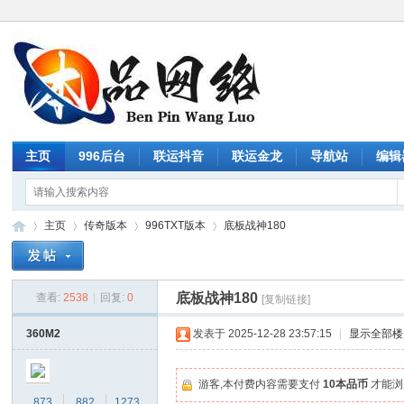
主页
996后台
联运抖音
联运金龙
导航站
编辑
主页
传奇版本
996TXT版本
底板战神180
底板战神180
查看:
2538
|
回复:
0
[复制链接]
传
»
›
›
›
360M2
发表于 2025-12-28 23:57:15
|
显示全部楼
游客,本付费内容需要支付
10本品币
才能浏
873
882
1273