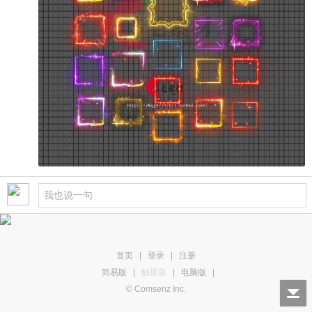
首页
|
登录
|
注册
简易版
|
触屏版
|
电脑版
|
© Comsenz Inc.