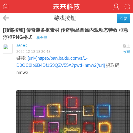
游戏按钮
回复
[顶部按钮] 传奇装备框素材 传奇物品首饰内观动态特效 框悬
浮框PNG格式
看全部
360M2
楼主
2025-12-12 18:20:48
收藏
链接:
[url=]https://pan.baidu.com/s/1-
D0OC0Ip6B4Df1S9QZV55A?pwd=nmw2[/url]
提取码:
nmw2