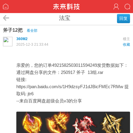
法宝
回复
斧子12把
看全部
360M2
楼主
2025-12-3 21:33:44
收藏
亲爱的，您的订单4921582503011594249发货数据如下：
通过网盘分享的文件：250917 斧子 13组.rar
链接:
https://pan.baidu.com/s/1H9dzsyFJ1dJBicFMEc7RMw
提
取码: jtr6
--来自百度网盘超级会员v3的分享