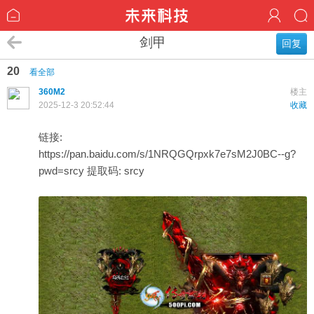
剑甲
回复
20
看全部
360M2
楼主
2025-12-3 20:52:44
收藏
链接:
https://pan.baidu.com/s/1NRQGQrpxk7e7sM2J0BC--g?
pwd=srcy
提取码: srcy