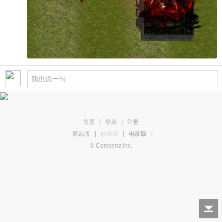
首页
|
登录
|
注册
简易版
|
触屏版
|
电脑版
|
© Comsenz Inc.