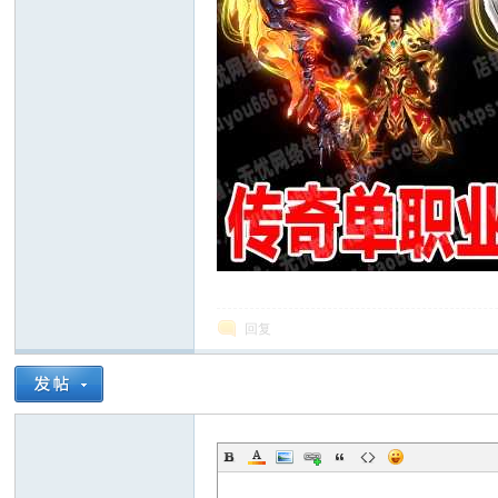
源
站
回复