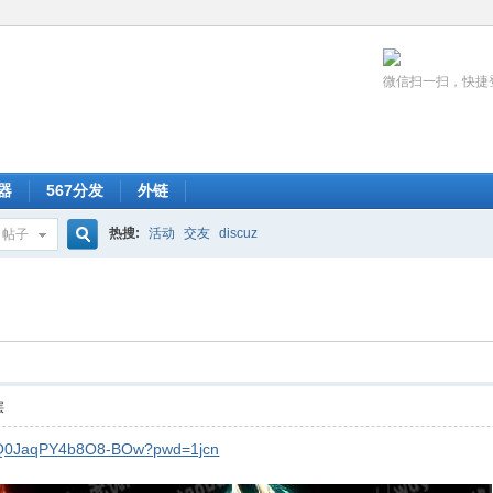
微信扫一扫，快捷
器
567分发
外链
热搜:
活动
交友
discuz
帖子
搜
索
层
YDQ0JaqPY4b8O8-BOw?pwd=1jcn