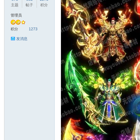
主题
帖子
积分
管理员
奇
积分
1273
发消息
资