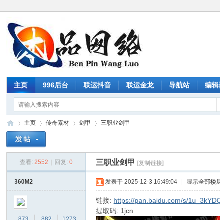
主页
996后台
联运抖音
联运金龙
导航站
编辑
主页
传奇素材
剑甲
三职业剑甲
三职业剑甲
查看:
2552
|
回复:
0
[复制链接]
传
»
›
›
›
360M2
发表于 2025-12-3 16:49:04
|
显示全部楼
链接:
https://pan.baidu.com/s/1u_3k
提取码: 1jcn
873
882
1273