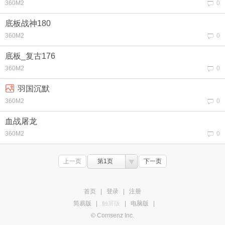
360M2
0
底板战神180
360M2
0
底板_复古176
360M2
0
羽国沉默
360M2
0
血战屠龙
360M2
0
上一页
第1页
下一页
首页
|
登录
|
注册
简易版
|
触屏版
|
电脑版
|
© Comsenz Inc.