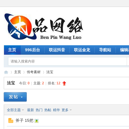
主页
996后台
联运抖音
联运金龙
导航站
编辑
主页
传奇素材
法宝
法宝
今日:
0
|
主题:
2
|
排名:
12
传
»
›
›
全部主题
最新
热门
热帖
精华
更多
斧子 15把