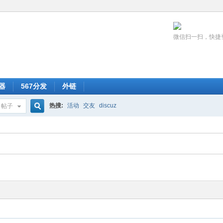
微信扫一扫，快捷
器
567分发
外链
热搜:
活动
交友
discuz
帖子
搜
索