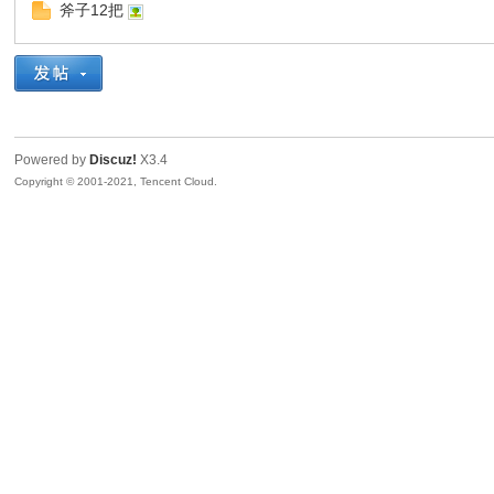
斧子12把
奇
Powered by
Discuz!
X3.4
Copyright © 2001-2021, Tencent Cloud.
资