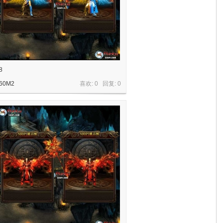
8
60M2
喜欢: 0 回复:
0