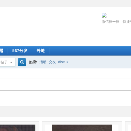
微信扫一扫，快捷
器
567分发
外链
热搜:
活动
交友
discuz
帖子
搜
索