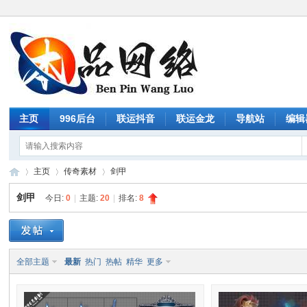
主页
996后台
联运抖音
联运金龙
导航站
编辑
主页
传奇素材
剑甲
剑甲
今日:
0
|
主题:
20
|
排名:
8
传
»
›
›
全部主题
最新
热门
热帖
精华
更多