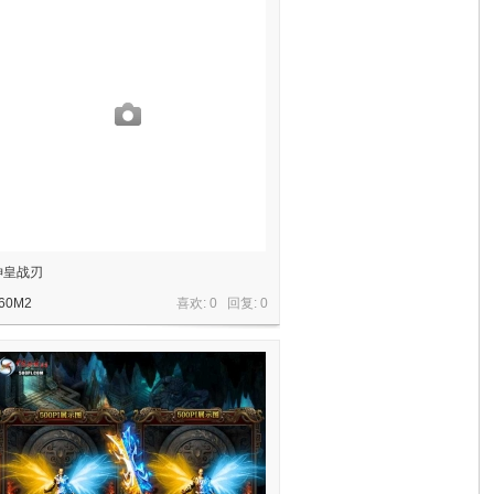
神皇战刃
60M2
喜欢: 0 回复:
0