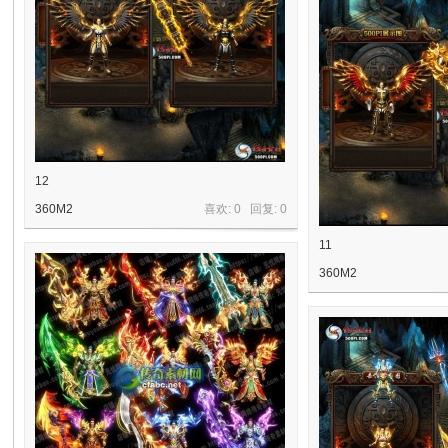
12
360M2
喜欢: 0 回复:
0
11
360M2