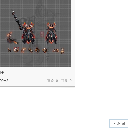
剑甲
60M2
喜欢: 0 回复:
0
返 回