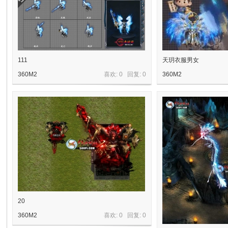
奇
111
天玥衣服男女
360M2
喜欢: 0 回复:
0
360M2
资
20
360M2
喜欢: 0 回复:
0