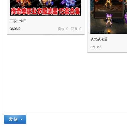
三职业剑甲
360M2
喜欢: 0 回复:
0
炎龙战法道
360M2