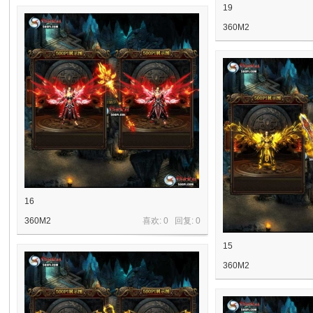
19
360M2
源
站
16
360M2
喜欢: 0 回复:
0
15
360M2