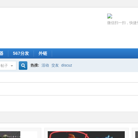
微信扫一扫，快捷
器
567分发
外链
热搜:
活动
交友
discuz
帖子
搜
索