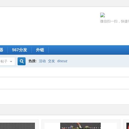
微信扫一扫，快捷
器
567分发
外链
热搜:
活动
交友
discuz
帖子
搜
索