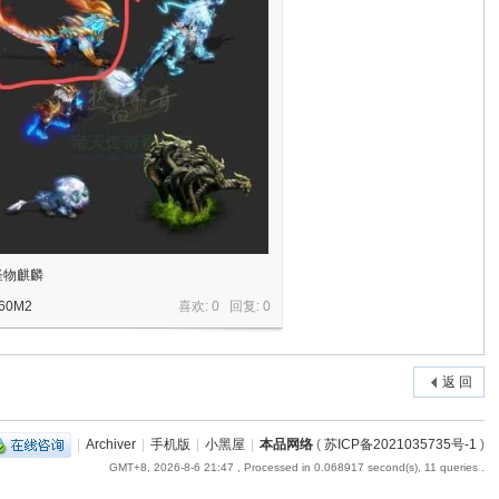
怪物麒麟
60M2
喜欢: 0 回复:
0
返 回
|
Archiver
|
手机版
|
小黑屋
|
本品网络
(
苏ICP备2021035735号-1
)
GMT+8, 2026-8-6 21:47
, Processed in 0.068917 second(s), 11 queries .