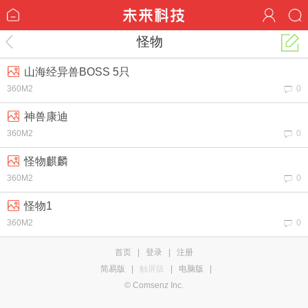
怪物
山海经异兽BOSS 5只
360M2
0
神兽康迪
360M2
0
怪物麒麟
360M2
0
怪物1
360M2
0
首页
|
登录
|
注册
简易版
|
触屏版
|
电脑版
|
© Comsenz Inc.