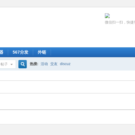
微信扫一扫，快捷
器
567分发
外链
热搜:
活动
交友
discuz
帖子
搜
索