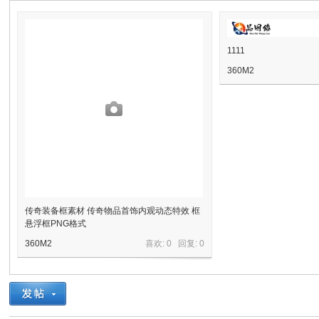
1111
奇
360M2
资
传奇装备框素材 传奇物品首饰内观动态特效 框
悬浮框PNG格式
360M2
喜欢: 0 回复:
0