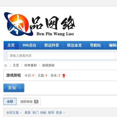
主页
996后台
联运抖音
联运金龙
导航站
编辑
主页
传奇素材
游戏按钮
游戏按钮
今日:
0
|
主题:
4
|
排名:
2
传
»
›
›
全部
顶部按钮
4
全部主题
最新
热门
热帖
精华
更多