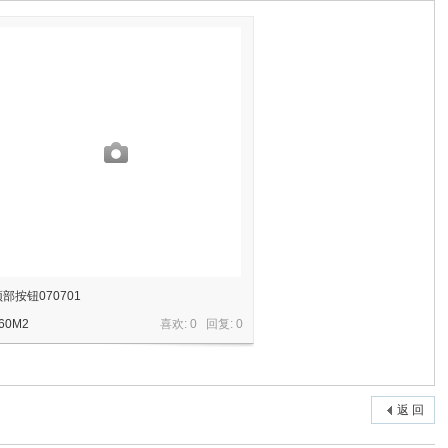
顶部按钮070701
60M2
喜欢: 0 回复:
0
返 回