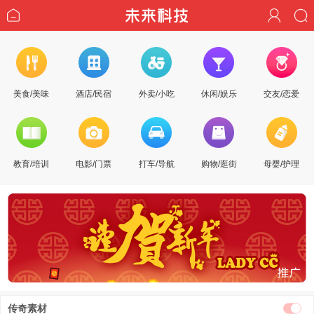
美食/美味
酒店/民宿
外卖/小吃
休闲/娱乐
交友/恋爱
教育/培训
电影/门票
打车/导航
购物/逛街
母婴/护理
传奇素材